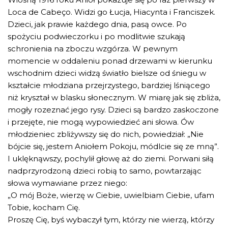
Loca de Cabeço. Widzi go Łucja, Hiacynta i Franciszek.
Dzieci, jak prawie każdego dnia, pasą owce. Po
spożyciu podwieczorku i po modlitwie szukają
schronienia na zboczu wzgórza. W pewnym
momencie w oddaleniu ponad drzewami w kierunku
wschodnim dzieci widzą światło bielsze od śniegu w
kształcie młodziana przejrzystego, bardziej lśniącego
niż kryształ w blasku słonecznym. W miarę jak się zbliża,
mogły rozeznać jego rysy. Dzieci są bardzo zaskoczone
i przejęte, nie mogą wypowiedzieć ani słowa. Ów
młodzieniec zbliżywszy się do nich, powiedział: „Nie
bójcie się, jestem Aniołem Pokoju, módlcie się ze mną”.
I uklęknąwszy, pochylił głowę aż do ziemi. Porwani siłą
nadprzyrodzoną dzieci robią to samo, powtarzając
słowa wymawiane przez niego:
„O mój Boże, wierzę w Ciebie, uwielbiam Ciebie, ufam
Tobie, kocham Cię.
Proszę Cię, byś wybaczył tym, którzy nie wierzą, którzy