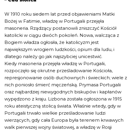
W 1910 roku siedem lat przed objawieniami Matki
Bożej w Fatimie, władzę w Portugalii przejęła
masoneria. Rządzący postanowili zniszczyć Kościół
katolicki w ciągu dwóch pokoleń. Nowa, walcząca z
Bogiem władza ogłosiła, że katolicyzm jest
największym wrogiem ludzkości, opium dla ludu, i
dlatego należy go jak najszybciej unicestwić.
Kiedy masoneria przejęła władzę w Portugalii,
rozpoczęło się okrutne prześladowanie Kościoła,
represjonowanie osób duchownych i świeckich; wiele z
nich poniosło śmierć męczeńską. Prymasa Portugalii
oraz najbardziej niewygodnych biskupów i kapłanów
wypędzono z kraju. Lizbona została ogłoszona w 1915
roku ateistyczną stolicą świata. Właśnie wtedy, gdy w
Portugalii trwało wielkie prześladowanie ludzi
wierzących, gdy cała Europa była terenem krwawych
walk pierwszej wojny światowej, a władzę w Rosji