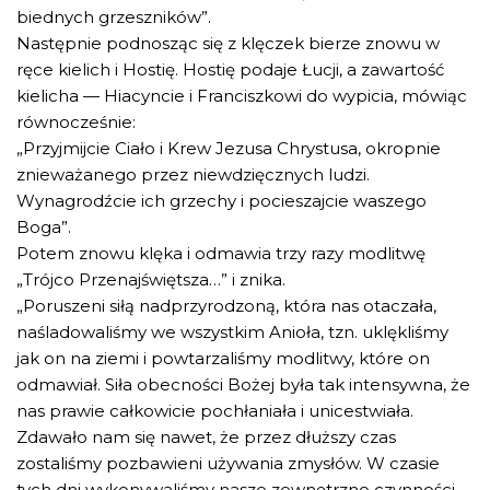
biednych grzeszników”.
Następnie podnosząc się z klęczek bierze znowu w
ręce kielich i Hostię. Hostię podaje Łucji, a zawartość
kielicha — Hiacyncie i Franciszkowi do wypicia, mówiąc
równocześnie:
„Przyjmijcie Ciało i Krew Jezusa Chrystusa, okropnie
znieważanego przez niewdzięcznych ludzi.
Wynagrodźcie ich grzechy i pocieszajcie waszego
Boga”.
Potem znowu klęka i odmawia trzy razy modlitwę
„Trójco Przenajświętsza…” i znika.
„Poruszeni siłą nadprzyrodzoną, która nas otaczała,
naśladowaliśmy we wszystkim Anioła, tzn. uklękliśmy
jak on na ziemi i powtarzaliśmy modlitwy, które on
odmawiał. Siła obecności Bożej była tak intensywna, że
nas prawie całkowicie pochłaniała i unicestwiała.
Zdawało nam się nawet, że przez dłuższy czas
zostaliśmy pozbawieni używania zmysłów. W czasie
tych dni wykonywaliśmy nasze zewnętrzne czynności