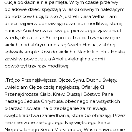
Łucja dokładnie nie pamięta. W tym czasie przerwy
obiadowe dzieci spędzają w lasku oliwnym należącym
do rodziców Łucji, blisko Aljustrel i Casa Velha. Tam
dzieci najpierw odmawiają różaniec i modlitwę, której
nauczył Anioł w czasie swego pierwszego zjawienia. I
wtedy, ukazuje się Anioł po raz trzeci. Trzyma w ręce
kielich, nad którym unosi się święta Hostia, z której
spływały krople Krwi do kielicha. Nagle kielich z Hostią
zawisł w powietrzu, a Anioł uklęknął na ziemi i
powtórzył trzy razy modlitwę:
„Trójco Przenajświętsza, Ojcze, Synu, Duchu Święty,
uwielbiam Cię ze czcią najgłębszą. Ofiaruję Ci
Przenajdroższe Ciało, Krew, Duszę i Bóstwo Pana
naszego Jezusa Chrystusa, obecnego na wszystkich
ołtarzach świata, na przebłaganie za zniewagi,
świętokradztwa i zaniedbania, które Go obrażają. Przez
niezmierzone zasługi Jego Najświętszego Serca i
Niepokalanego Serca Maryi proszę Was o nawrócenie