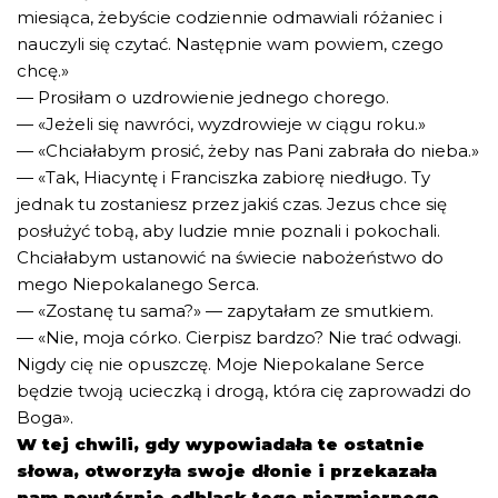
miesiąca, żebyście codziennie odmawiali różaniec i
nauczyli się czytać. Następnie wam powiem, czego
chcę.»
— Prosiłam o uzdrowienie jednego chorego.
— «Jeżeli się nawróci, wyzdrowieje w ciągu roku.»
— «Chciałabym prosić, żeby nas Pani zabrała do nieba.»
— «Tak, Hiacyntę i Franciszka zabiorę niedługo. Ty
jednak tu zostaniesz przez jakiś czas. Jezus chce się
posłużyć tobą, aby ludzie mnie poznali i pokochali.
Chciałabym ustanowić na świecie nabożeństwo do
mego Niepokalanego Serca.
— «Zostanę tu sama?» — zapytałam ze smutkiem.
— «Nie, moja córko. Cierpisz bardzo? Nie trać odwagi.
Nigdy cię nie opuszczę. Moje Niepokalane Serce
będzie twoją ucieczką i drogą, która cię zaprowadzi do
Boga».
W tej chwili, gdy wypowiadała te ostatnie
słowa, otworzyła swoje dłonie i przekazała
nam powtórnie odblask tego niezmiernego