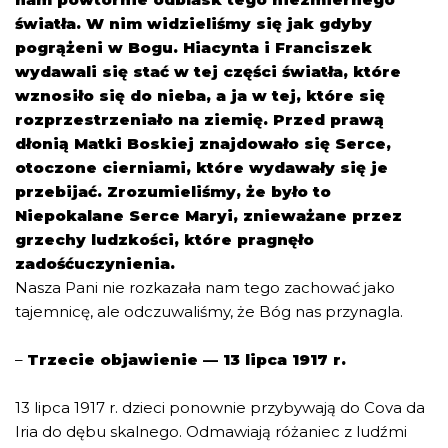
światła. W nim widzieliśmy się jak gdyby
pogrążeni w Bogu. Hiacynta i Franciszek
wydawali się stać w tej części światła, które
wznosiło się do nieba, a ja w tej, które się
rozprzestrzeniało na ziemię. Przed prawą
dłonią Matki Boskiej znajdowało się Serce,
otoczone cierniami, które wydawały się je
przebijać. Zrozumieliśmy, że było to
Niepokalane Serce Maryi, znieważane przez
grzechy ludzkości, które pragnęło
zadośćuczynienia.
Nasza Pani nie rozkazała nam tego zachować jako
tajemnicę, ale odczuwaliśmy, że Bóg nas przynagla.
–
Trzecie objawienie — 13 lipca 1917 r.
13 lipca 1917 r. dzieci ponownie przybywają do Cova da
Iria do dębu skalnego. Odmawiają różaniec z ludźmi