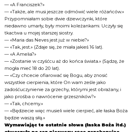
— «A Franciszek?»
— «Także, ale musi jeszcze odmówić wiele różańców.»
Przypomniałam sobie dwie dziewczynki, które
niedawno umarły, były moimi koleżankami. Uczyły się
tkactwa u mojej starszej siostry.
— «Maria das Neves jest już w niebie?»
— «Tak, jest.» (Zdaje się, że miała jakieś 16 lat).
— «A Amelia?»
— «Zostanie w czyśćcu aż do końca świata.» (Sądzę, że
mogła mieć 18 do 20 lat).
— «Czy chcecie ofiarować się Bogu, aby znosić
wszystkie cierpienia, które On wam ześle jako
zadośćuczynienie za grzechy, którymi jest obrażany, i
jako prośba o nawrócenie grzeszników?»
— «Tak, chcemy.»
— «Będziecie więc musieli wiele cierpieć, ale łaska Boża
będzie waszą siłą.»
Wymawiając te ostatnie słowa (łaska Boża itd.)
otworzyła po raz pierwszy ręce przekazując