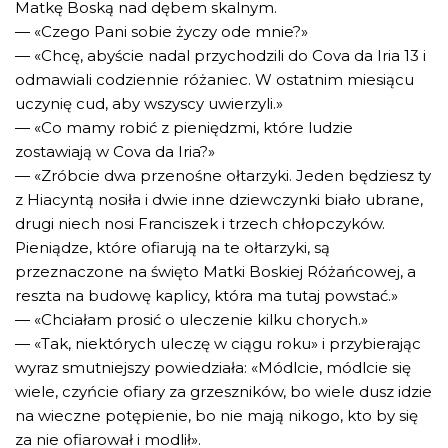
Matkę Boską nad dębem skalnym.
— «Czego Pani sobie życzy ode mnie?»
— «Chcę, abyście nadal przychodzili do Cova da Iria 13 i
odmawiali codziennie różaniec. W ostatnim miesiącu
uczynię cud, aby wszyscy uwierzyli.»
— «Co mamy robić z pieniędzmi, które ludzie
zostawiają w Cova da Iria?»
— «Zróbcie dwa przenośne ołtarzyki. Jeden będziesz ty
z Hiacyntą nosiła i dwie inne dziewczynki biało ubrane,
drugi niech nosi Franciszek i trzech chłopczyków.
Pieniądze, które ofiarują na te ołtarzyki, są
przeznaczone na święto Matki Boskiej Różańcowej, a
reszta na budowę kaplicy, która ma tutaj powstać.»
— «Chciałam prosić o uleczenie kilku chorych.»
— «Tak, niektórych uleczę w ciągu roku» i przybierając
wyraz smutniejszy powiedziała: «Módlcie, módlcie się
wiele, czyńcie ofiary za grzeszników, bo wiele dusz idzie
na wieczne potępienie, bo nie mają nikogo, kto by się
za nie ofiarował i modlił».