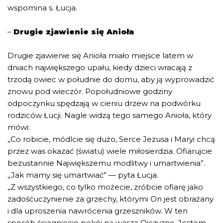
wspomina s. Łucja.
–
Drugie zjawienie się Anioła
Drugie zjawienie się Anioła miało miejsce latem w
dniach największego upału, kiedy dzieci wracają z
trzodą owiec w południe do domu, aby ją wyprowadzić
znowu pod wieczór. Popołudniowe godziny
odpoczynku spędzają w cieniu drzew na podwórku
rodziców Łucji. Nagle widzą tego samego Anioła, który
mówi:
„Co robicie, módlcie się dużo, Serce Jezusa i Maryi chcą
przez was okazać (światu) wiele miłosierdzia. Ofiarujcie
bezustannie Największemu modlitwy i umartwienia”.
„Jak mamy się umartwiać” — pyta Łucja.
„Z wszystkiego, co tylko możecie, zróbcie ofiarę jako
zadośćuczynienie za grzechy, którymi On jest obrażany
i dla uproszenia nawrócenia grzeszników. W ten
sposób ściągniecie pokój na waszą Ojczyznę. Jestem