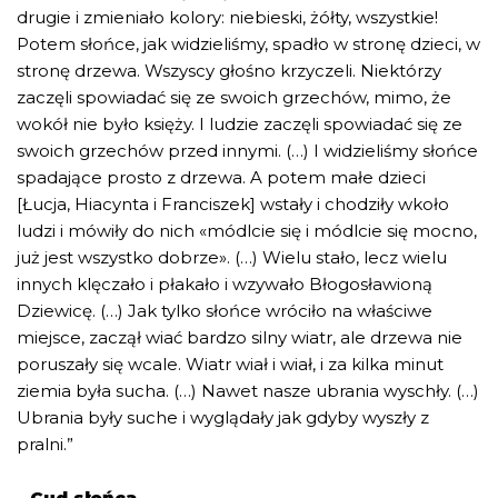
drugie i zmieniało kolory: niebieski, żółty, wszystkie!
Potem słońce, jak widzieliśmy, spadło w stronę dzieci, w
stronę drzewa. Wszyscy głośno krzyczeli. Niektórzy
zaczęli spowiadać się ze swoich grzechów, mimo, że
wokół nie było księży. I ludzie zaczęli spowiadać się ze
swoich grzechów przed innymi. (…) I widzieliśmy słońce
spadające prosto z drzewa. A potem małe dzieci
[Łucja, Hiacynta i Franciszek] wstały i chodziły wkoło
ludzi i mówiły do nich «módlcie się i módlcie się mocno,
już jest wszystko dobrze». (…) Wielu stało, lecz wielu
innych klęczało i płakało i wzywało Błogosławioną
Dziewicę. (…) Jak tylko słońce wróciło na właściwe
miejsce, zaczął wiać bardzo silny wiatr, ale drzewa nie
poruszały się wcale. Wiatr wiał i wiał, i za kilka minut
ziemia była sucha. (…) Nawet nasze ubrania wyschły. (…)
Ubrania były suche i wyglądały jak gdyby wyszły z
pralni.”
–
Cud słońca