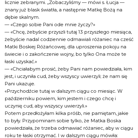
licznie zebranymi. „Zobaczyliśmy — mówi s. Łucja —
znany już blask światła, a następnie Matkę Bożą na
dębie skalnym.
— «Czego sobie Pani ode mnie życzy?»
— «Chcę, żebyście przyszli tutaj 13 przyszłego miesiąca,
żebyście nadal codziennie odmawiali różaniec na cześć
Matki Boskiej Różańcowej, dla uproszenia pokoju na
świecie i o zakończenie wojny, bo tylko Ona może te
łaski uzyskać.»
— «Chciałabym prosić, żeby Pani nam powiedziała, kim
jest, i uczyniła cud, żeby wszyscy uwierzyli; że nam się
Pani ukazuje.
«Przychodźcie tutaj w dalszym ciągu co miesiąc. W
październiku powiem, kim jestem i czego chcę i
uczynię cud, aby wszyscy uwierzyli.»
Potem przedłożyłam kilka próśb, nie pamiętam, jakie
to były. Przypominam sobie tylko, że Matka Boska
powiedziała, że trzeba odmawiać różaniec, aby w ciągu
roku te łaski otrzymać. I w dalszym ciągu mówiła: