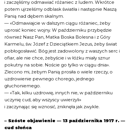
i zaczęliśmy odmawiać różaniec z ludem. Wkrótce
potem ujrzeliśmy odblask światła i następnie Naszą
Panią nad dębem skalnym.
— «Odmawiajcie w dalszym ciągu różaniec, żeby
uprosić koniec wojny. W październiku przybędzie
również Nasz Pan, Matka Boska Bolesna i z Góry
Karmelu, św. Józef z Dzieciątkiem Jezus, żeby świat
pobłogosławić. Bóg jest zadowolony z waszych serc i
ofiar, ale nie chce, żebyście i w łóżku miały sznur
pokutny na sobie. Noście go tylko w ciągu dnia».
Zlecono mi, żebym Panią prosiła o wiele rzeczy, o
uzdrowienie pewnego chorego, jednego
głuchoniemego.
— «Tak, kilku uzdrowię, innych nie, w październiku
uczynię cud, aby wszyscy uwierzyli»
i zaczynając się wznosić, zniknęła jak zwykle.
– Szóste objawienie — 13 października 1917 r. —
cud słońca