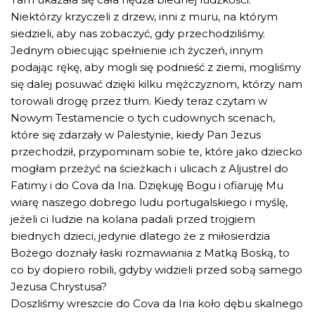
Niektórzy krzyczeli z drzew, inni z muru, na którym
siedzieli, aby nas zobaczyć, gdy przechodziliśmy.
Jednym obiecując spełnienie ich życzeń, innym
podając rękę, aby mogli się podnieść z ziemi, mogliśmy
się dalej posuwać dzięki kilku mężczyznom, którzy nam
torowali drogę przez tłum. Kiedy teraz czytam w
Nowym Testamencie o tych cudownych scenach,
które się zdarzały w Palestynie, kiedy Pan Jezus
przechodził, przypominam sobie te, które jako dziecko
mogłam przeżyć na ścieżkach i ulicach z Aljustrel do
Fatimy i do Cova da Iria. Dziękuję Bogu i ofiaruję Mu
wiarę naszego dobrego ludu portugalskiego i myślę,
jeżeli ci ludzie na kolana padali przed trojgiem
biednych dzieci, jedynie dlatego że z miłosierdzia
Bożego doznały łaski rozmawiania z Matką Boską, to
co by dopiero robili, gdyby widzieli przed sobą samego
Jezusa Chrystusa?
Doszliśmy wreszcie do Cova da Iria koło dębu skalnego