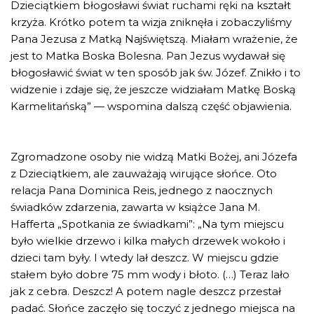
Dzieciątkiem błogosławi świat ruchami ręki na kształt
krzyża. Krótko potem ta wizja zniknęła i zobaczyliśmy
Pana Jezusa z Matką Najświętszą. Miałam wrażenie, że
jest to Matka Boska Bolesna. Pan Jezus wydawał się
błogosławić świat w ten sposób jak św. Józef. Znikło i to
widzenie i zdaje się, że jeszcze widziałam Matkę Boską
Karmelitańską” — wspomina dalszą część objawienia.
Zgromadzone osoby nie widzą Matki Bożej, ani Józefa
z Dzieciątkiem, ale zauważają wirujące słońce. Oto
relacja Pana Dominica Reis, jednego z naocznych
świadków zdarzenia, zawarta w książce Jana M.
Hafferta „Spotkania ze świadkami”: „Na tym miejscu
było wielkie drzewo i kilka małych drzewek wokoło i
dzieci tam były. I wtedy lał deszcz. W miejscu gdzie
stałem było dobre 75 mm wody i błoto. (…) Teraz lało
jak z cebra. Deszcz! A potem nagle deszcz przestał
padać. Słońce zaczęło się toczyć z jednego miejsca na