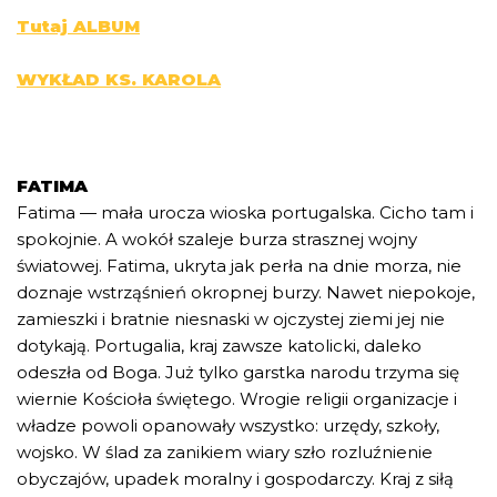
Tutaj ALBUM
WYKŁAD KS. KAROLA
FATIMA
Fatima — mała urocza wioska portugalska. Cicho tam i
spokojnie. A wokół szaleje burza strasznej wojny
światowej. Fatima, ukryta jak perła na dnie morza, nie
doznaje wstrząśnień okropnej burzy. Nawet niepokoje,
zamieszki i bratnie niesnaski w ojczystej ziemi jej nie
dotykają. Portugalia, kraj zawsze katolicki, daleko
odeszła od Boga. Już tylko garstka narodu trzyma się
wiernie Kościoła świętego. Wrogie religii organizacje i
władze powoli opanowały wszystko: urzędy, szkoły,
wojsko. W ślad za zanikiem wiary szło rozluźnienie
obyczajów, upadek moralny i gospodarczy. Kraj z siłą