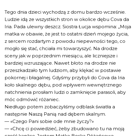
Tego dnia dzieci wychodzą z domu bardzo wcześnie.
Ludzie idą ze wszystkich stron w okolice dębu Cova da
Iria. Pada ulewny deszcz. Siostra Łucja wspomina: „Moja
matka w obawie, że jest to ostatni dzień mojego życia,
z sercem rozdartym z powodu niepewności tego, co
mogło się stać, chciała mi towarzyszyć. Na drodze
sceny jak w poprzednim miesiącu, ale liczniejsze i
bardziej wzruszające. Nawet błoto na drodze nie
przeszkadzało tym ludziom, aby klękać w postawie
pokornej i błagalnej. Gdyśmy przybyli do Cova da Iria
koło skalnego dębu, pod wpływem wewnętrznego
natchnienia prosiłam ludzi o zamknięcie parasoli, aby
móc odmówić różaniec.
Niedługo potem zobaczyliśmy odblask światła a
następnie Naszą Panią nad dębem skalnym.
— «Czego Pani sobie ode mnie życzy?»
— «Chcę ci powiedzieć, żeby zbudowano tu na moją
cześć kaplicę. Jestem Matką Boską Różańcową.