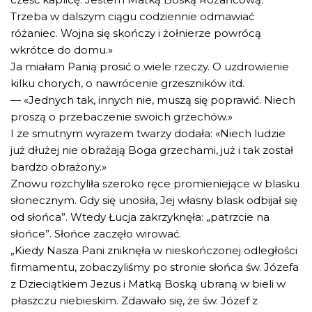
Trzeba w dalszym ciągu codziennie odmawiać
różaniec. Wojna się skończy i żołnierze powrócą
wkrótce do domu.»
Ja miałam Panią prosić o wiele rzeczy. O uzdrowienie
kilku chorych, o nawrócenie grzeszników itd.
— «Jednych tak, innych nie, muszą się poprawić. Niech
proszą o przebaczenie swoich grzechów.»
I ze smutnym wyrazem twarzy dodała: «Niech ludzie
już dłużej nie obrażają Boga grzechami, już i tak został
bardzo obrażony.»
Znowu rozchyliła szeroko ręce promieniejące w blasku
słonecznym. Gdy się unosiła, Jej własny blask odbijał się
od słońca”. Wtedy Łucja zakrzyknęła: „patrzcie na
słońce”. Słońce zaczęło wirować.
„Kiedy Nasza Pani zniknęła w nieskończonej odległości
firmamentu, zobaczyliśmy po stronie słońca św. Józefa
z Dzieciątkiem Jezus i Matką Boską ubraną w bieli w
płaszczu niebieskim. Zdawało się, że św. Józef z