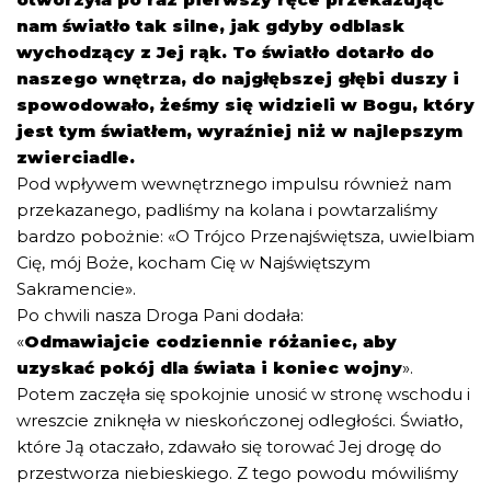
nam światło tak silne, jak gdyby odblask
wychodzący z Jej rąk. To światło dotarło do
naszego wnętrza, do najgłębszej głębi duszy i
spowodowało, żeśmy się widzieli w Bogu, który
jest tym światłem, wyraźniej niż w najlepszym
zwierciadle.
Pod wpływem wewnętrznego impulsu również nam
przekazanego, padliśmy na kolana i powtarzaliśmy
bardzo pobożnie: «O Trójco Przenajświętsza, uwielbiam
Cię, mój Boże, kocham Cię w Najświętszym
Sakramencie».
Po chwili nasza Droga Pani dodała:
«
Odmawiajcie codziennie różaniec, aby
uzyskać pokój dla świata i koniec wojny
».
Potem zaczęła się spokojnie unosić w stronę wschodu i
wreszcie zniknęła w nieskończonej odległości. Światło,
które Ją otaczało, zdawało się torować Jej drogę do
przestworza niebieskiego. Z tego powodu mówiliśmy