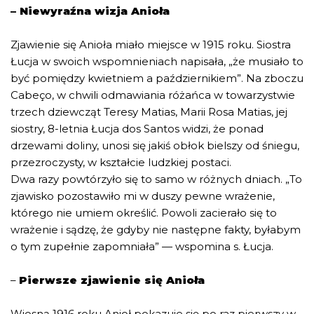
– Niewyraźna wizja Anioła
Zjawienie się Anioła miało miejsce w 1915 roku. Siostra
Łucja w swoich wspomnieniach napisała, „że musiało to
być pomiędzy kwietniem a październikiem”. Na zboczu
Cabeço, w chwili odmawiania różańca w towarzystwie
trzech dziewcząt Teresy Matias, Marii Rosa Matias, jej
siostry, 8-letnia Łucja dos Santos widzi, że ponad
drzewami doliny, unosi się jakiś obłok bielszy od śniegu,
przezroczysty, w kształcie ludzkiej postaci.
Dwa razy powtórzyło się to samo w różnych dniach. „To
zjawisko pozostawiło mi w duszy pewne wrażenie,
którego nie umiem określić. Powoli zacierało się to
wrażenie i sądzę, że gdyby nie następne fakty, byłabym
o tym zupełnie zapomniała” — wspomina s. Łucja.
–
Pierwsze zjawienie się Anioła
Wiosną 1916 roku Anioł pokazuje się po raz pierwszy w