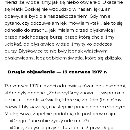
nieraz, że widzieliśmy, jak się niebo otwierało. Ukazanie
się Matki Boskiej nie wzbudziło w nas ani lęku, ani
obawy, ale było dla nas zaskoczeniem. Gdy mnie
pytano, czy odczuwałam lęk, mówiłam «tak», ale to się
odnosiło do strachu, jaki miałam przed błyskawicą i
przed nadchodzącą burzą, przed którą chcieliśmy
uciekać, bo błyskawice widzieliśmy tylko podczas
burzy. Błyskawice te nie były jednak właściwymi
błyskawicami, lecz odbiciem światła, które się zbliżało.
–
Drugie objawienie — 13 czerwca 1917 r.
13 czerwca 1917 r. dzieci odmawiają różaniec z osobami,
które były obecne. „Zobaczyliśmy znowu — wspomina
s. Łucja — odblask światła, które się zbliżało (to cośmy
nazwali błyskawicą), i następnie ponad dębem skalnym
Matkę Bożą, zupełnie podobną do postaci w maju.
— «Czego Pani sobie życzy ode mnie?»
— «Chcę, żebyście przyszli tutaj dnia 13 przyszłego