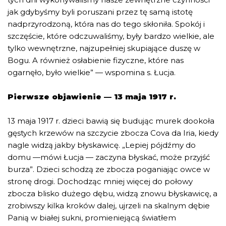
jak gdybyśmy byli poruszani przez tę samą istotę
nadprzyrodzoną, która nas do tego skłoniła. Spokój i
szczęście, które odczuwaliśmy, były bardzo wielkie, ale
tylko wewnętrzne, najzupełniej skupiające duszę w
Bogu. A również osłabienie fizyczne, które nas
ogarnęło, było wielkie” — wspomina s. Łucja.
Pierwsze objawienie — 13 maja 1917 r.
13 maja 1917 r. dzieci bawią się budując murek dookoła
gęstych krzewów na szczycie zbocza Cova da Iria, kiedy
nagle widzą jakby błyskawicę. „Lepiej pójdźmy do
domu —mówi Łucja — zaczyna błyskać, może przyjść
burza”. Dzieci schodzą ze zbocza poganiając owce w
stronę drogi. Dochodząc mniej więcej do połowy
zbocza blisko dużego dębu, widzą znowu błyskawicę, a
zrobiwszy kilka kroków dalej, ujrzeli na skalnym dębie
Panią w białej sukni, promieniejącą światłem