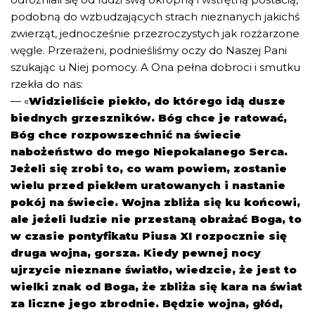
podobną do wzbudzających strach nieznanych jakichś
zwierząt, jednocześnie przezroczystych jak rozżarzone
węgle. Przerażeni, podnieśliśmy oczy do Naszej Pani
szukając u Niej pomocy. A Ona pełna dobroci i smutku
rzekła do nas:
— «
Widzieliście piekło, do którego idą dusze
biednych grzeszników. Bóg chce je ratować,
Bóg chce rozpowszechnić na świecie
nabożeństwo do mego Niepokalanego Serca.
Jeżeli się zrobi to, co wam powiem, zostanie
wielu przed piekłem uratowanych i nastanie
pokój na świecie. Wojna zbliża się ku końcowi,
ale jeżeli ludzie nie przestaną obrażać Boga, to
w czasie pontyfikatu Piusa XI rozpocznie się
druga wojna, gorsza. Kiedy pewnej nocy
ujrzycie nieznane światło, wiedzcie, że jest to
wielki znak od Boga, że zbliża się kara na świat
za liczne jego zbrodnie. Będzie wojna, głód,