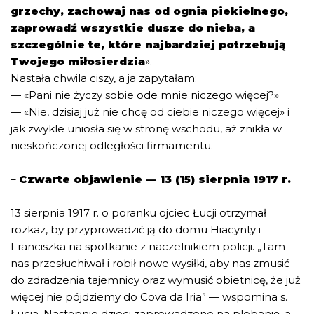
grzechy, zachowaj nas od ognia piekielnego,
zaprowadź wszystkie dusze do nieba, a
szczególnie te, które najbardziej potrzebują
Twojego miłosierdzia
».
Nastała chwila ciszy, a ja zapytałam:
— «Pani nie życzy sobie ode mnie niczego więcej?»
— «Nie, dzisiaj już nie chcę od ciebie niczego więcej» i
jak zwykle uniosła się w stronę wschodu, aż znikła w
nieskończonej odległości firmamentu.
–
Czwarte objawienie — 13 (15) sierpnia 1917 r.
13 sierpnia 1917 r. o poranku ojciec Łucji otrzymał
rozkaz, by przyprowadzić ją do domu Hiacynty i
Franciszka na spotkanie z naczelnikiem policji. „Tam
nas przesłuchiwał i robił nowe wysiłki, aby nas zmusić
do zdradzenia tajemnicy oraz wymusić obietnicę, że już
więcej nie pójdziemy do Cova da Iria” — wspomina s.
Łucja. Następnie dzieci zaprowadzono na plebanię, a