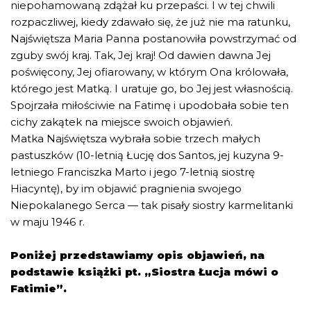
niepohamowaną zdążał ku przepaści. I w tej chwili
rozpaczliwej, kiedy zdawało się, że już nie ma ratunku,
Najświętsza Maria Panna postanowiła powstrzymać od
zguby swój kraj. Tak, Jej kraj! Od dawien dawna Jej
poświęcony, Jej ofiarowany, w którym Ona królowała,
którego jest Matką. I uratuje go, bo Jej jest własnością.
Spojrzała miłościwie na Fatimę i upodobała sobie ten
cichy zakątek na miejsce swoich objawień.
Matka Najświętsza wybrała sobie trzech małych
pastuszków (10-letnią Łucję dos Santos, jej kuzyna 9-
letniego Franciszka Marto i jego 7-letnią siostrę
Hiacyntę), by im objawić pragnienia swojego
Niepokalanego Serca — tak pisały siostry karmelitanki
w maju 1946 r.
Poniżej przedstawiamy opis objawień, na
podstawie książki pt. „Siostra Łucja mówi o
Fatimie”.