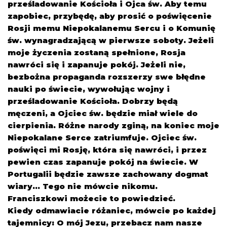
prześladowanie Kościoła i Ojca św. Aby temu
zapobiec, przybędę, aby prosić o poświęcenie
Rosji memu Niepokalanemu Sercu i o Komunię
św. wynagradzającą w pierwsze soboty. Jeżeli
moje życzenia zostaną spełnione, Rosja
nawróci się i zapanuje pokój. Jeżeli nie,
bezbożna propaganda rozszerzy swe błędne
nauki po świecie, wywołując wojny i
prześladowanie Kościoła. Dobrzy będą
męczeni, a Ojciec św. będzie miał wiele do
cierpienia. Różne narody zginą, na koniec moje
Niepokalane Serce zatriumfuje. Ojciec św.
poświęci mi Rosję, która się nawróci, i przez
pewien czas zapanuje pokój na świecie. W
Portugalii będzie zawsze zachowany dogmat
wiary… Tego nie mówcie nikomu.
Franciszkowi możecie to powiedzieć.
Kiedy odmawiacie różaniec, mówcie po każdej
tajemnicy: O mój Jezu, przebacz nam nasze