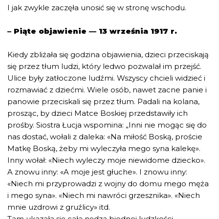
I jak zwykle zaczęła unosić się w stronę wschodu.
– Piąte objawienie — 13 września 1917 r.
Kiedy zbliżała się godzina objawienia, dzieci przeciskają
się przez tłum ludzi, który ledwo pozwalał im przejść.
Ulice były zatłoczone ludźmi. Wszyscy chcieli widzieć i
rozmawiać z dziećmi. Wiele osób, nawet zacne panie i
panowie przeciskali się przez tłum. Padali na kolana,
prosząc, by dzieci Matce Boskiej przedstawiły ich
prośby. Siostra Łucja wspomina: „Inni nie mogąc się do
nas dostać, wołali z daleka: «Na miłość Boską, proście
Matkę Boską, żeby mi wyleczyła mego syna kalekę».
Inny wołał: «Niech wyleczy moje niewidome dziecko».
A znowu inny: «A moje jest głuche». I znowu inny:
«Niech mi przyprowadzi z wojny do domu mego męża
i mego syna». «Niech mi nawróci grzesznika». «Niech
mnie uzdrowi z gruźlicy» itd.
Tam ukazała się cała nędza biednej ludzkości.