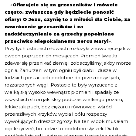
— «
Ofiarujcie się za grzeszników i mówcie
często, zwłaszcza gdy będziecie ponosić
ofiary: O Jezu, czynię to z miłości dla Ciebie, za
nawrócenie grzeszników i za
zadośćuczynienie za grzechy popełnione
przeciwko Niepokalanemu Sercu Maryi
».
Przy tych ostatnich słowach rozłożyła znowu ręce jak w
dwóch poprzednich miesiącach. Promień światła
zdawał się przenikać ziemię i zobaczyliśmy jakby morze
ognia. Zanurzeni w tym ogniu byli diabli i dusze w
ludzkich postaciach podobne do przezroczystych,
rozżarzonych węgli. Postacie te były wyrzucane z
wielką siłą wysoko wewnątrz płomieni i spadały ze
wszystkich stron jak iskry podczas wielkiego pożaru,
lekkie jak puch, bez ciężaru i równowagi wśród
przeraźliwych krzyków, wycia i bólu rozpaczy
wywołujących dreszcz zgrozy. Na ten widok musiałam
«aj» krzyczeć, bo ludzie to podobno słyszeli. Diabli
odróżniali się od ludzi swą okropną i wstrętną postacią,