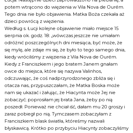
potem wtrącono do więzienia w Vila Nova de Ourém.
Tego dnia nie było objawienia. Matka Boża czekała aż
dzieci powrócą z więzienia.
Według s. Łucji kolejne objawienie miało miejsce 15
sierpnia ok. godz. 18: „wówczas jeszcze nie umiałam
odróżnić poszczególnych dni miesiąca, być może, że
się mylę, ale zdaje mi się, że było to tego samego dnia,
kiedy wróciliśmy z więzienia z Vila Nova de Ourém.
Kiedy z Franciszkiem i jego bratem Janem gnałam
owce do miejsca, które się nazywa Valinhos,
odczuwając, że coś nadprzyrodzonego zbliża się i
otacza nas, przypuszczałam, że Matka Boska może
nam się ukazać i żałując, że Hiacynta może Jej nie
zobaczyć; poprosiłam jej brata Jana, żeby po nią
poszedł. Ponieważ nie chciał iść, dałam mu 20 groszy i
zaraz pobiegł po nią. Tymczasem zobaczyłam z
Franciszkiem blask światła, któreśmy nazwali
błyskawicą. Krótko po przybyciu Hiacynty zobaczyliśmy