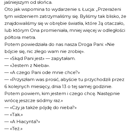
jaśniejszym od słońca.
Oto jak wspomina to wydarzenie s. Łucja: „Przerażeni
tym widzeniem zatrzymaliśmy się. Byliśmy tak blisko, że
znajdowaliśmy się w obrębie światła, które Ją otaczało,
lub którym Ona promieniała, mniej więcej w odległości
półtora metra.
Potem powiedziała do nas nasza Droga Pani: «Nie
bójcie się, nic złego wam nie zrobię».
— «Skąd Pani jest» — zapytałam.
— «Jestem z Nieba».
— «A czego Pani ode mnie chce?»
— «Przyszłam was prosić, abyście tu przychodzili przez
6 kolejnych miesięcy, dnia 13 o tej samej godzinie.
Potem powiem, kim jestem i czego chcę. Następnie
wrócę jeszcze siódmy raz.»
— «Czy ja także pójdę do nieba?»
— «Tak.»
— «A Hiacynta?»
— «Też.»