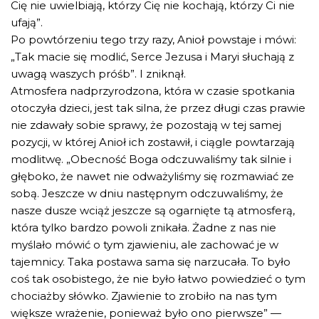
Cię nie uwielbiają, którzy Cię nie kochają, którzy Ci nie
ufają”.
Po powtórzeniu tego trzy razy, Anioł powstaje i mówi:
„Tak macie się modlić, Serce Jezusa i Maryi słuchają z
uwagą waszych próśb”. I zniknął.
Atmosfera nadprzyrodzona, która w czasie spotkania
otoczyła dzieci, jest tak silna, że przez długi czas prawie
nie zdawały sobie sprawy, że pozostają w tej samej
pozycji, w której Anioł ich zostawił, i ciągle powtarzają
modlitwę. „Obecność Boga odczuwaliśmy tak silnie i
głęboko, że nawet nie odważyliśmy się rozmawiać ze
sobą. Jeszcze w dniu następnym odczuwaliśmy, że
nasze dusze wciąż jeszcze są ogarnięte tą atmosferą,
która tylko bardzo powoli znikała. Żadne z nas nie
myślało mówić o tym zjawieniu, ale zachować je w
tajemnicy. Taka postawa sama się narzucała. To było
coś tak osobistego, że nie było łatwo powiedzieć o tym
chociażby słówko. Zjawienie to zrobiło na nas tym
większe wrażenie, ponieważ było ono pierwsze” —