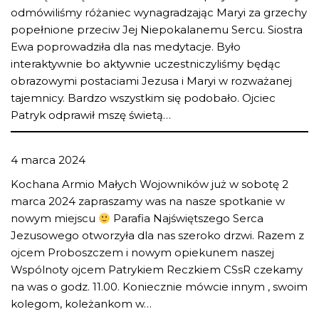
odmówiliśmy różaniec wynagradzając Maryi za grzechy
popełnione przeciw Jej Niepokalanemu Sercu. Siostra
Ewa poprowadziła dla nas medytacje. Było
interaktywnie bo aktywnie uczestniczyliśmy będąc
obrazowymi postaciami Jezusa i Maryi w rozważanej
tajemnicy. Bardzo wszystkim się podobało. Ojciec
Patryk odprawił mszę świetą…
4 marca 2024
Kochana Armio Małych Wojowników już w sobotę 2
marca 2024 zapraszamy was na nasze spotkanie w
nowym miejscu
Parafia Najświętszego Serca
Jezusowego otworzyła dla nas szeroko drzwi. Razem z
ojcem Proboszczem i nowym opiekunem naszej
Wspólnoty ojcem Patrykiem Reczkiem CSsR czekamy
na was o godz. 11.00. Koniecznie mówcie innym , swoim
kolegom, koleżankom w…