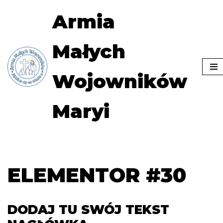
Armia
Przejdź
do
Małych
treści
Wojowników
Maryi
ELEMENTOR #30
DODAJ TU SWÓJ TEKST